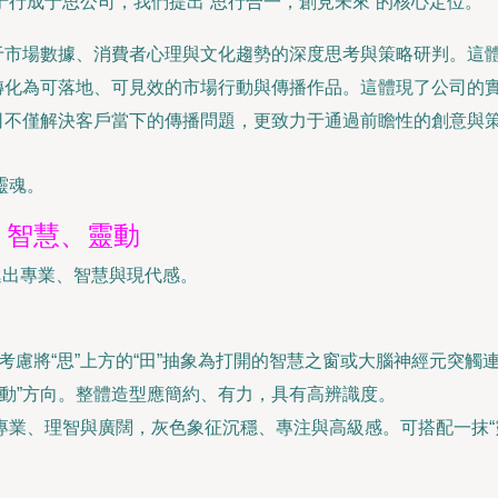
行成于思公司，我們提出“思行合一，創見未來”的核心定位。
于市場數據、消費者心理與文化趨勢的深度思考與策略研判。這
轉化為可落地、可見效的市場行動與傳播作品。這體現了公司的
司不僅解決客戶當下的傳播問題，更致力于通過前瞻性的創意與
靈魂。
、智慧、靈動
遞出專業、智慧與現代感。
考慮將“思”上方的“田”抽象為打開的智慧之窗或大腦神經元突觸
行動”方向。整體造型應簡約、有力，具有高辨識度。
征專業、理智與廣闊，灰色象征沉穩、專注與高級感。可搭配一抹