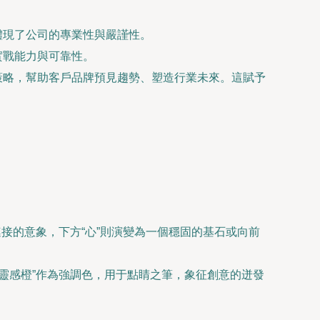
體現了公司的專業性與嚴謹性。
實戰能力與可靠性。
策略，幫助客戶品牌預見趨勢、塑造行業未來。這賦予
連接的意象，下方“心”則演變為一個穩固的基石或向前
“靈感橙”作為強調色，用于點睛之筆，象征創意的迸發