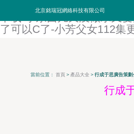
小草莓直播-小草莓直播app
北京銘瑞冠網絡科技有限公司
下载-小东西几天没做水又变
了可以C了-小芳父女112集
當前位置：
首頁
>
產品大全
>
行成于思廣告策劃
行成