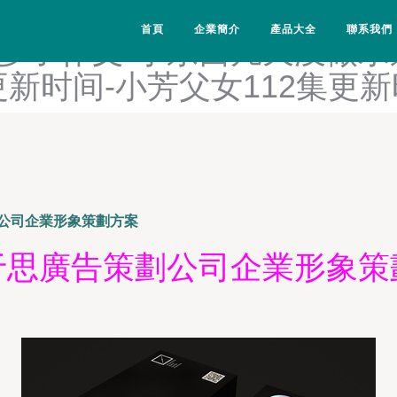
-小草影院2024年最新款的
首頁
企業簡介
產品大全
聯系我們
多了作文-小东西几天没做水
更新时间-小芳父女112集更
公司企業形象策劃方案
于思廣告策劃公司企業形象策