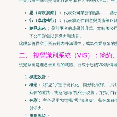
企業形象的基石是清晰且富有感召力的核心理念。對于
思（深度洞察）：
代表公司業務的起點——基
行（卓越執行）：
代表將絕佳創意與周密策略
創見未來：
是前兩者的成果與升華。意味著公
了公司形象以領導力和遠見。
此理念將貫穿于所有對內外溝通中，成為企業形象的
二、 視覺識別系統（VIS）：簡約
視覺系統是理念最直觀的載體。行成于思的VIS應傳
標志設計：
概念：
將“思”字進行現代化、圖形化演繹。可以
延伸的道路，寓意“思考”扎根于現實，并指引“
色彩：
主色采用“智慧藍”與“深邃灰”。藍色象
與活力。
應用系統：