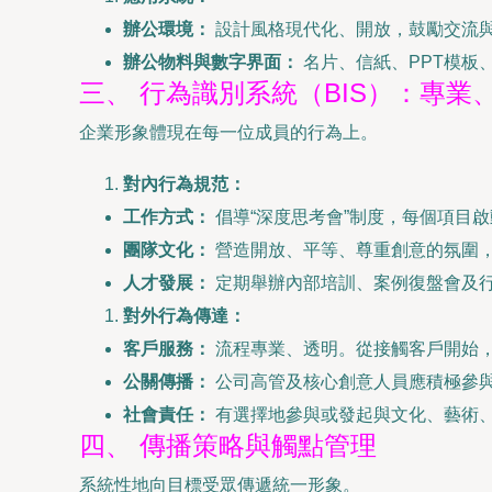
辦公環境：
設計風格現代化、開放，鼓勵交流與
辦公物料與數字界面：
名片、信紙、PPT模板
三、 行為識別系統（BIS）：專業
企業形象體現在每一位成員的行為上。
對內行為規范：
工作方式：
倡導“深度思考會”制度，每個項目
團隊文化：
營造開放、平等、尊重創意的氛圍，
人才發展：
定期舉辦內部培訓、案例復盤會及行
對外行為傳達：
客戶服務：
流程專業、透明。從接觸客戶開始
公關傳播：
公司高管及核心創意人員應積極參與
社會責任：
有選擇地參與或發起與文化、藝術
四、 傳播策略與觸點管理
系統性地向目標受眾傳遞統一形象。