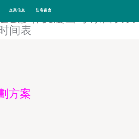
电视剧-小电影免费观看-小电影
企業信息
訪客留言
这么多作文漫画-小东西长长
新时间表
劃方案