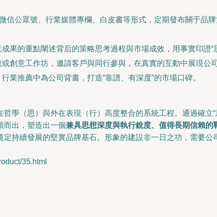
過微信公眾號、行業媒體專欄、白皮書等形式，定期發布關于品
成果的重點闡述背后的策略思考過程與市場成效，用事實印證“
龍或創意工作坊，邀請客戶與同行參與，在真實的互動中展現公
行業推薦中為公司背書，打造“靠譜、有深度”的市場口碑。
在哲學（思）與外在表現（行）高度整合的系統工程。通過確立“
穎而出，塑造出一個
兼具思想深度與執行銳度、值得長期信賴的
奠定持續發展的堅實品牌基石。形象的建設非一日之功，需要公司
uct/35.html