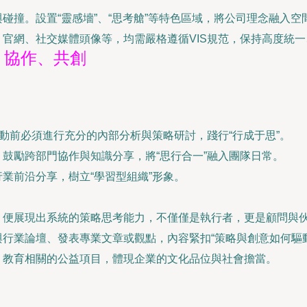
碰撞。設置“靈感墻”、“思考艙”等特色區域，將公司理念融入空
、官網、社交媒體頭像等，均需嚴格遵循VIS規范，保持高度統
、協作、共創
啟動前必須進行充分的內部分析與策略研討，踐行“行成于思”。
鼓勵跨部門協作與知識分享，將“思行合一”融入團隊日常。
業前沿分享，樹立“學習型組織”形象。
，便展現出系統的策略思考能力，不僅僅是執行者，更是顧問與
行業論壇、發表專業文章或觀點，內容緊扣“策略與創意如何驅
、教育相關的公益項目，體現企業的文化品位與社會擔當。