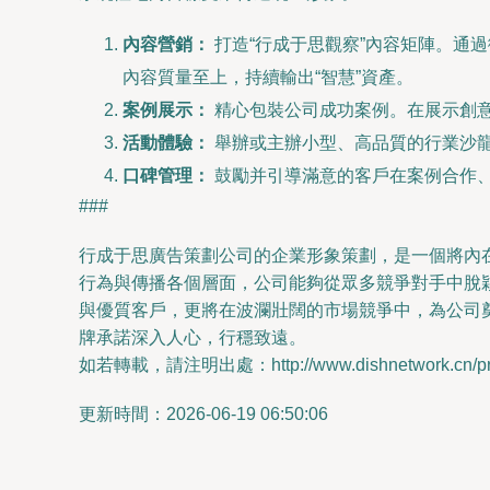
內容營銷：
打造“行成于思觀察”內容矩陣。通
內容質量至上，持續輸出“智慧”資產。
案例展示：
精心包裝公司成功案例。在展示創意
活動體驗：
舉辦或主辦小型、高品質的行業沙
口碑管理：
鼓勵并引導滿意的客戶在案例合作、
###
行成于思廣告策劃公司的企業形象策劃，是一個將內
行為與傳播各個層面，公司能夠從眾多競爭對手中脫
與優質客戶，更將在波瀾壯闊的市場競爭中，為公司
牌承諾深入人心，行穩致遠。
如若轉載，請注明出處：http://www.dishnetwork.cn/prod
更新時間：2026-06-19 06:50:06